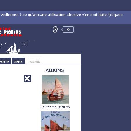
rectory (2) in
/home/www/marinscot/www/index.php
on line
2
illerons à ce qu'aucune utilisation abusive n'en soit faite. (cliquez
0
VENTE
LIENS
ADMIN
ALBUMS
Le P'tit Moussaillon