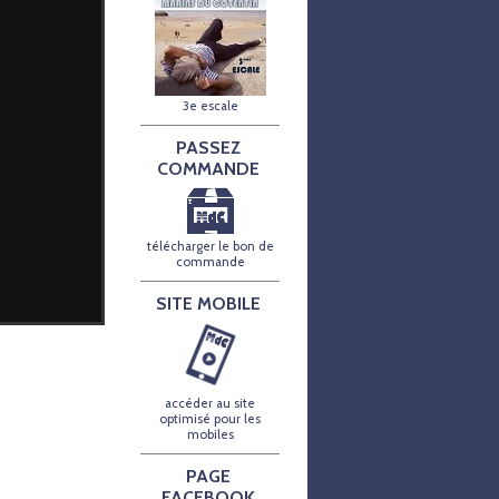
3e escale
PASSEZ
COMMANDE
télécharger le bon de
commande
SITE MOBILE
accéder au site
optimisé pour les
mobiles
PAGE
FACEBOOK