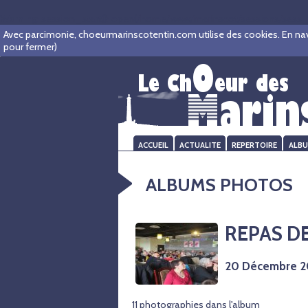
Warning
: session_start(): open(/home/www/marinscot/sessions/sess_5
Avec parcimonie, choeurmarinscotentin.com utilise des cookies. En navigu
pour fermer)
ACCUEIL
ACTUALITE
REPERTOIRE
ALB
ALBUMS PHOTOS
REPAS D
20 Décembre 2
11 photographies dans l'album