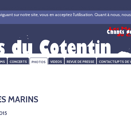
4b8fd70fecdfbb7b5f7e064b99c1fe4, O_RDWR) failed: No such file or di
ant sur notre site, vous en acceptez l'utilisation. Quant à nous, nous ve
UMS
CONCERTS
PHOTOS
VIDEOS
REVUE DE PRESSE
CONTACTS/PTS DE 
ES MARINS
015