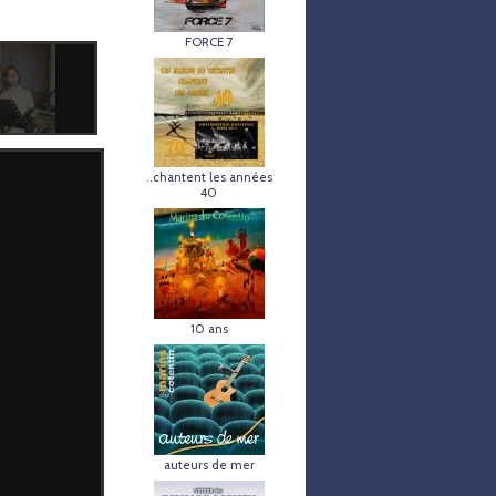
FORCE 7
..chantent les années
40
10 ans
auteurs de mer