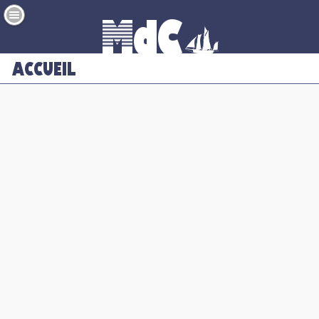
mobile=>1;cookie=>
Accéder au site Web